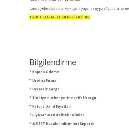
sandalyelerinizi sarar ve kayma yapmaz uygun fiyatlara hemen 
1 ADET SANDALYE KILIFI FİYATIDIR
Bilgilendirme
* Kapıda Ödeme
* Üretici Firma
* Ücretsiz Kargo
* Türkiye'nin her yerine şeffaf kargo
* Fatura Dahil Fiyatları
* Piyasanın En Kaliteli Ürünleri
* %5 EFT Havale İndirimleri Sepette