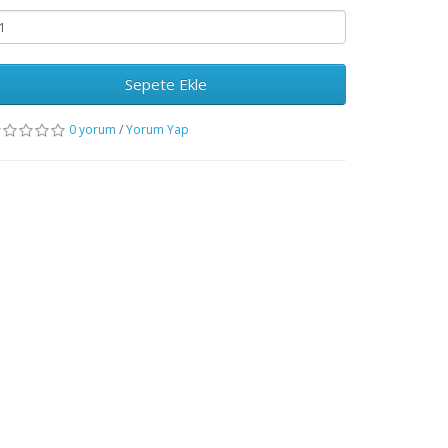
Sepete Ekle
0 yorum
/
Yorum Yap