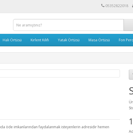
05352822018
Halı Örtüsü
Kırlent Kılıfı
Yatak Örtüsü
Masa Örtüsü
Fon Per
Ür
St
apıda öde imkanlarından faydalanmak isteyenlerin adresidir hemen
Ad