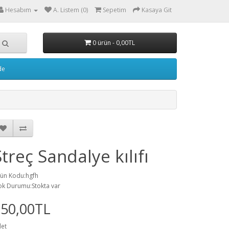
Hesabım
A. Listem (0)
Sepetim
Kasaya Git
0 ürün - 0,00TL
de
Streç Sandalye kılıfı
ün Kodu:hgfh
ok Durumu:Stokta var
150,00TL
et