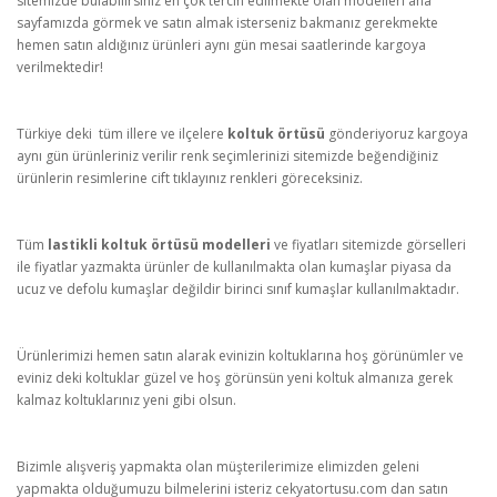
sitemizde bulabilirsiniz en çok tercih edilmekte olan modelleri ana
sayfamızda görmek ve satın almak isterseniz bakmanız gerekmekte
hemen satın aldığınız ürünleri aynı gün mesai saatlerinde kargoya
verilmektedir!
Türkiye deki tüm illere ve ilçelere
koltuk örtüsü
gönderiyoruz kargoya
aynı gün ürünleriniz verilir renk seçimlerinizi sitemizde beğendiğiniz
ürünlerin resimlerine cift tıklayınız renkleri göreceksiniz.
Tüm
lastikli koltuk örtüsü modelleri
ve fiyatları sitemizde görselleri
ile fiyatlar yazmakta ürünler de kullanılmakta olan kumaşlar piyasa da
ucuz ve defolu kumaşlar değildir birinci sınıf kumaşlar kullanılmaktadır.
Ürünlerimizi hemen satın alarak evinizin koltuklarına hoş görünümler ve
eviniz deki koltuklar güzel ve hoş görünsün yeni koltuk almanıza gerek
kalmaz koltuklarınız yeni gibi olsun.
Bizimle alışveriş yapmakta olan müşterilerimize elimizden geleni
yapmakta olduğumuzu bilmelerini isteriz cekyatortusu.com dan satın