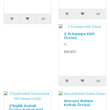
3' lü kanepe Kılıfı
Örtüsü
H..
800,00TL
Antrasit Bohem
Koltuk Örtüsü
3*kişilik Koltuk
Örtüsü Koltuk Kılıf