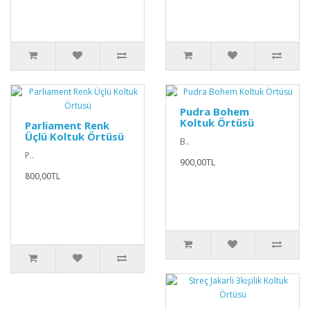
Pudra Bohem
Koltuk Örtüsü
Parliament Renk
Üçlü Koltuk Örtüsü
B..
P..
900,00TL
800,00TL