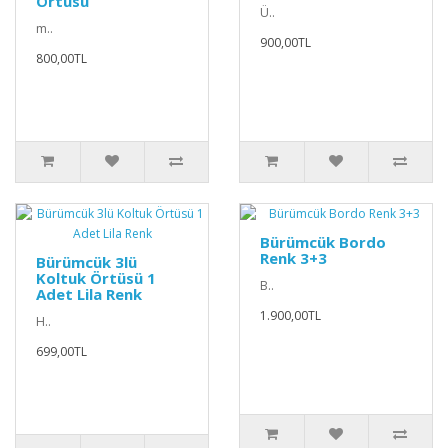
Örtüsü
Ü..
m..
900,00TL
800,00TL
Bürümcük Bordo
Renk 3+3
Bürümcük 3lü
Koltuk Örtüsü 1
B..
Adet Lila Renk
1.900,00TL
H..
699,00TL