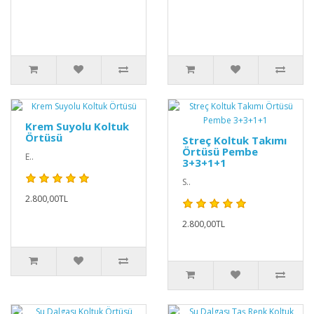
Krem Suyolu Koltuk
Örtüsü
Streç Koltuk Takımı
Örtüsü Pembe
E..
3+3+1+1
S..
2.800,00TL
2.800,00TL